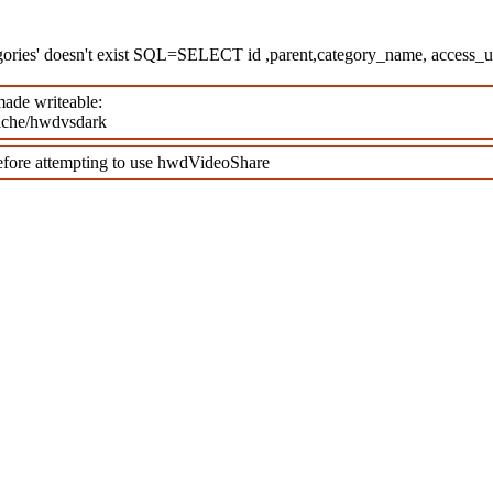
egories' doesn't exist SQL=SELECT id ,parent,category_name, access
made writeable:
cache/hwdvsdark
efore attempting to use hwdVideoShare