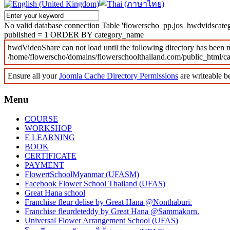
No valid database connection Table 'flowerscho_pp.jos_hwdvidscat
published = 1 ORDER BY category_name
hwdVideoShare can not load until the following directory has been 
/home/flowerscho/domains/flowerschoolthailand.com/public_html/
Ensure all your
Joomla Cache Directory Permissions
are writeable b
Menu
COURSE
WORKSHOP
E LEARNING
BOOK
CERTIFICATE
PAYMENT
FlowertSchoolMyanmar (UFASM)
Facebook Flower School Thailand (UFAS)
Great Hana school
Franchise fleur delise by Great Hana @Nonthaburi.
Franchise fleurdeteddy by Great Hana @Sammakorn.
Universal Flower Arrangement School (UFAS)