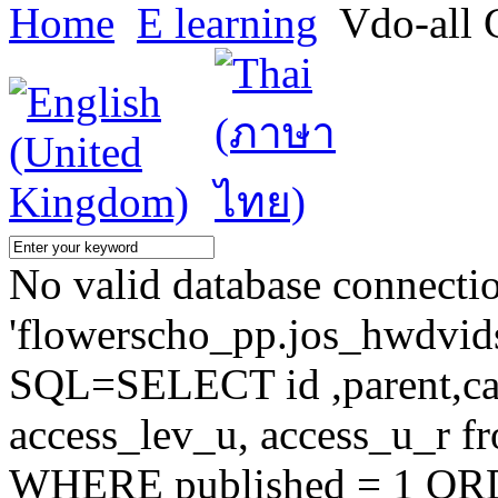
Home
E learning
Vdo-all 
No valid database connecti
'flowerscho_pp.jos_hwdvidsc
SQL=SELECT id ,parent,ca
access_lev_u, access_u_r f
WHERE published = 1 OR