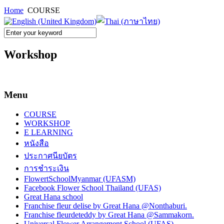
Home
COURSE
Workshop
Menu
COURSE
WORKSHOP
E LEARNING
หนังสือ
ประกาศนียบัตร
การชำระเงิน
FlowertSchoolMyanmar (UFASM)
Facebook Flower School Thailand (UFAS)
Great Hana school
Franchise fleur delise by Great Hana @Nonthaburi.
Franchise fleurdeteddy by Great Hana @Sammakorn.
Universal Flower Arrangement School (UFAS)